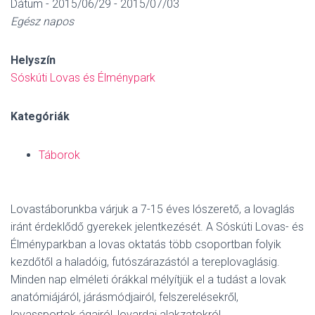
Dátum - 2015/06/29 - 2015/07/03
Egész napos
Helyszín
Sóskúti Lovas és Élménypark
Kategóriák
Táborok
Lovastáborunkba várjuk a 7-15 éves lószerető, a lovaglás
iránt érdeklődő gyerekek jelentkezését. A Sóskúti Lovas- és
Élményparkban a lovas oktatás több csoportban folyik
kezdőtől a haladóig, futószárazástól a tereplovaglásig.
Minden nap elméleti órákkal mélyítjük el a tudást a lovak
anatómiájáról, járásmódjairól, felszerelésekről,
lovassportok ágairól, lovardai alakzatokról