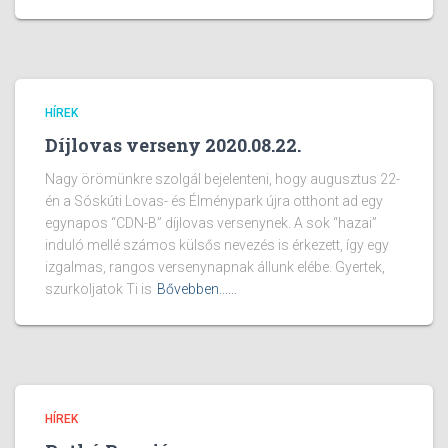
HÍREK
Díjlovas verseny 2020.08.22.
Nagy örömünkre szolgál bejelenteni, hogy augusztus 22-
én a Sóskúti Lovas- és Élménypark újra otthont ad egy
egynapos “CDN-B” díjlovas versenynek. A sok “hazai”
induló mellé számos külsős nevezés is érkezett, így egy
izgalmas, rangos versenynapnak állunk elébe. Gyertek,
szurkoljatok Ti is
Bővebben...…
HÍREK