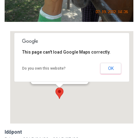
This page can't load Google Maps correctly.
Sóskúti Lovas és Élménypark
OK
Do you own this website?
Bajcsy-Zsilinszky út 61. - Sóskút
Események
Időpont