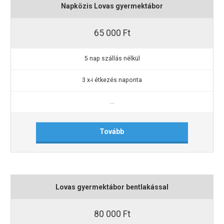
Napközis Lovas gyermektábor
65 000 Ft
5 nap szállás nélkül
3 x-i étkezés naponta
...
Tovább
Lovas gyermektábor bentlakással
80 000 Ft