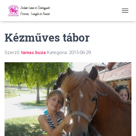
N
A
V
Kézműves tábor
I
G
Á
C
Szerző:
tamas.buza
Kategória:
2015-06-29
I
Ó
Ö
S
S
Z
E
Z
Á
R
Á
S
A