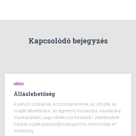
Kapcsolódó bejegyzés
HÍREK
Álláslehetőség
A panzió szobáinak, közösségi tereinek, az öltözők, az
irodák takarítására , az ágynemű mosására, vasalására
munkavállalót, vagy vállalkozót keresünk ! Jelentkezését
írásban a patkopanzio@lovassport.hu címre küldje el !
Vezetőség