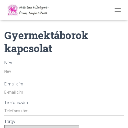
N
A
V
Gyermektáborok
I
G
Á
kapcsolat
C
I
Ó
Név
Ö
S
S
Z
E-mail cím
E
Z
Á
R
Telefonszám
Á
S
A
Tárgy