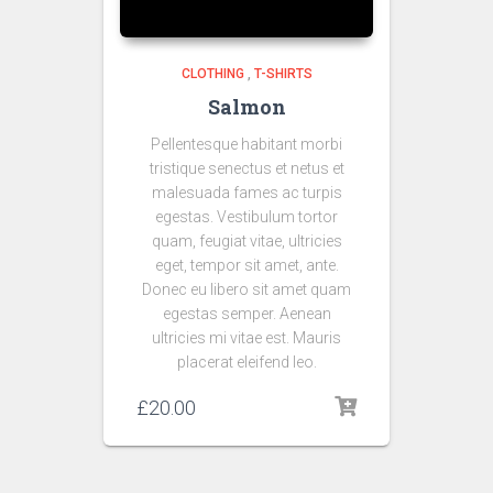
CLOTHING
,
T-SHIRTS
Salmon
Pellentesque habitant morbi
tristique senectus et netus et
malesuada fames ac turpis
egestas. Vestibulum tortor
quam, feugiat vitae, ultricies
eget, tempor sit amet, ante.
Donec eu libero sit amet quam
egestas semper. Aenean
ultricies mi vitae est. Mauris
placerat eleifend leo.
£
20.00