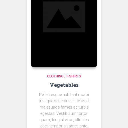
CLOTHING
,
T-SHIRTS
Vegetables
Pellentesque habitant morbi
tristique senectus et netus et
malesuada fames ac turpis
egestas. Vestibulum tortor
quam, feugiat vitae, ultricies
eget, tempor sit amet, ante.