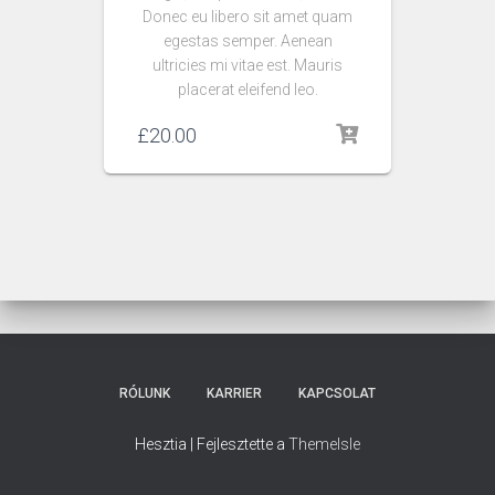
Donec eu libero sit amet quam
egestas semper. Aenean
ultricies mi vitae est. Mauris
placerat eleifend leo.
£
20.00
RÓLUNK
KARRIER
KAPCSOLAT
Hesztia | Fejlesztette a
ThemeIsle