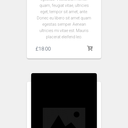
quam, feugiat vitae, ultricies
eget, tempor sit amet, ante.
Donec eu libero sit amet quam
egestas semper. Aenean
ultricies mi vitae est. Mauris
placerat eleifend leo.
£
18.00