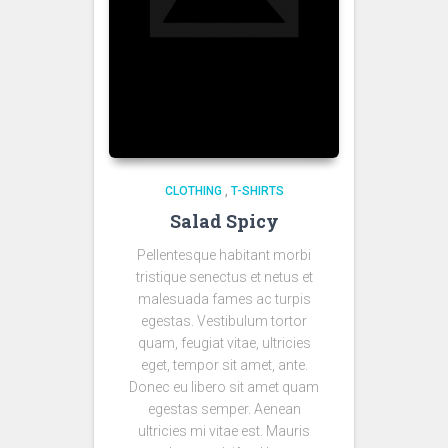
CLOTHING
,
T-SHIRTS
Salad Spicy
Pellentesque habitant morbi
tristique senectus et netus et
malesuada fames ac turpis
egestas. Vestibulum tortor
quam, feugiat vitae, ultricies
eget, tempor sit amet, ante.
Donec eu libero sit amet quam
egestas semper. Aenean
ultricies mi vitae est. Mauris