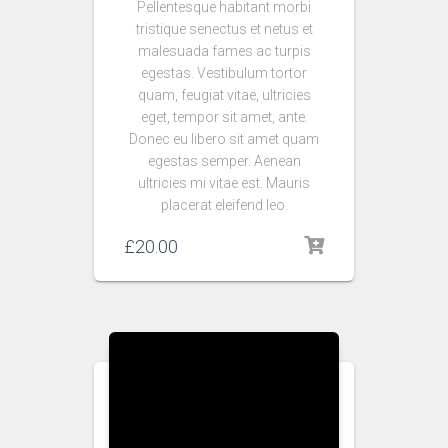
Pellentesque habitant morbi
tristique senectus et netus et
malesuada fames ac turpis
egestas. Vestibulum tortor
quam, feugiat vitae, ultricies
eget, tempor sit amet, ante.
Donec eu libero sit amet quam
egestas semper. Aenean
ultricies mi vitae est. Mauris
placerat eleifend leo.
£
20.00