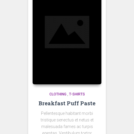
CLOTHING
,
T-SHIRTS
Breakfast Puff Paste
Pellentesque habitant morbi
tristique senectus et netus et
malesuada fames ac turpis
egestas. Vestibulum tortor