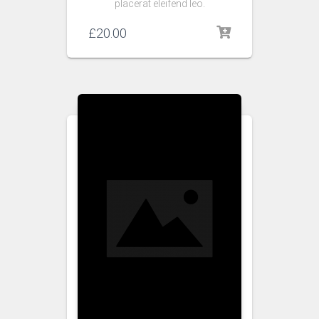
placerat eleifend leo.
£
20.00