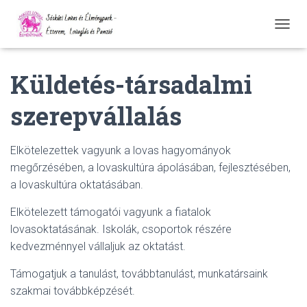
N
A
V
Küldetés-társadalmi
I
G
Á
szerepvállalás
C
I
Ó
Elkötelezettek vagyunk a lovas hagyományok
Ö
S
megőrzésében, a lovaskultúra ápolásában, fejlesztésében,
S
a lovaskultúra oktatásában.
Z
E
Elkötelezett támogatói vagyunk a fiatalok
Z
lovasoktatásának. Iskolák, csoportok részére
Á
R
kedvezménnyel vállaljuk az oktatást.
Á
S
Támogatjuk a tanulást, továbbtanulást, munkatársaink
A
szakmai továbbképzését.