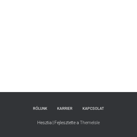
RÓLUNK
KARRIER
KAPCSOLAT
Hesztia | Fejlesztette a
ThemeIsle