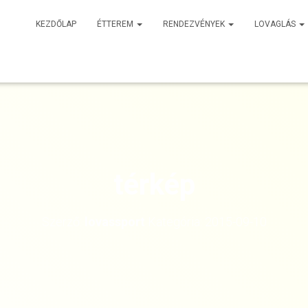
KEZDŐLAP
ÉTTEREM
RENDEZVÉNYEK
LOVAGLÁS
térkép
Szerző:
lovassport
Kategória:
2015-09-10