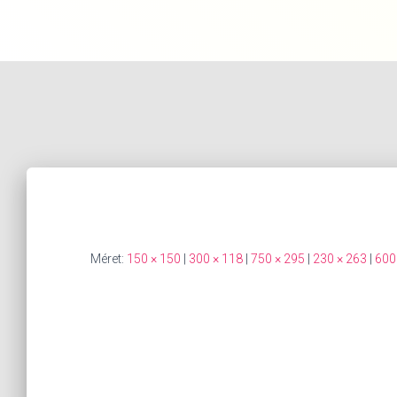
Méret:
150 × 150
|
300 × 118
|
750 × 295
|
230 × 263
|
600