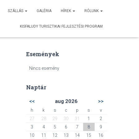
SZÁLLÁS
GALÉRIA
HÍREK
RÓLUNK
KISFALUDY TURISZTIKAI FEJLESZTÉSI PROGRAM
Események
Nincs esemény
Naptár
<<
aug 2026
>>
h
k
s
c
p
s
v
27
28
29
30
31
1
2
3
4
5
6
7
8
9
10
11
12
13
14
15
16