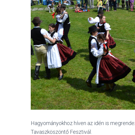
Hagyományokhoz híven az idén is megrendezé
Tavaszköszöntő Fesztivál.