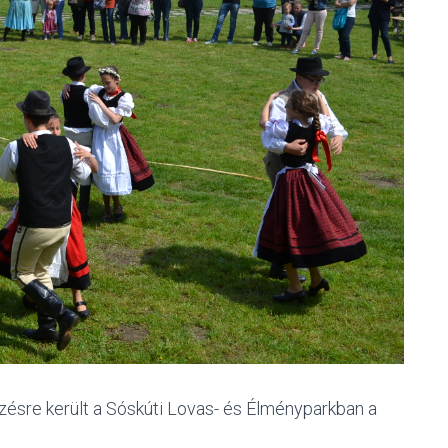
sre került a Sóskúti Lovas- és Élményparkban a