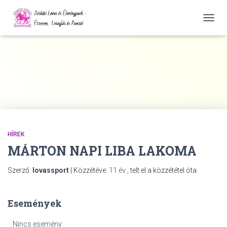
NAVIG
ÖSSZ
liba
HÍREK
MÁRTON NAPI LIBA LAKOMA
Szerző:
lovassport
| Közzétéve:
11 év
,
telt el a közzététel óta
Események
Nincs esemény