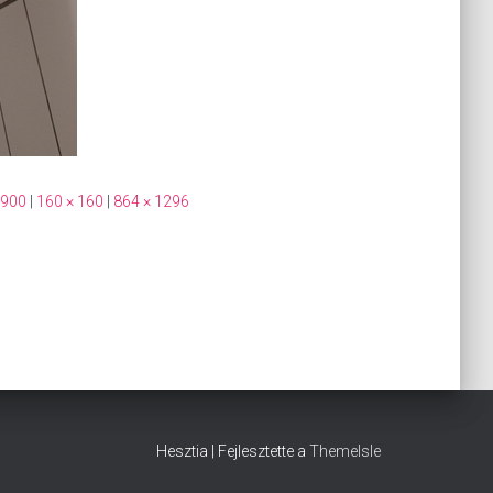
 900
|
160 × 160
|
864 × 1296
Hesztia | Fejlesztette a
ThemeIsle