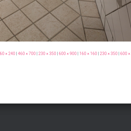
60 × 240
|
460 × 700
|
230 × 350
|
600 × 900
|
160 × 160
|
230 × 350
|
600 ×