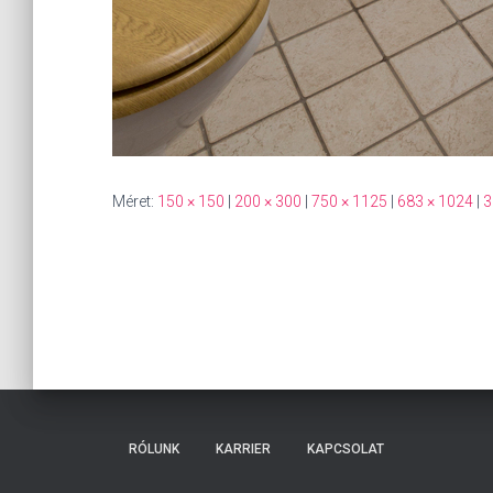
Méret:
150 × 150
|
200 × 300
|
750 × 1125
|
683 × 1024
|
3
RÓLUNK
KARRIER
KAPCSOLAT