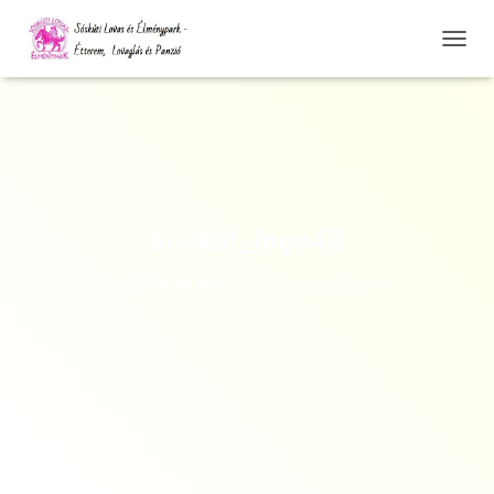
N
A
V
I
G
Á
C
I
Ó
soskut_logo40
Ö
S
Szerző:
tamas.buza
Kategória:
2015-03-20
S
Z
E
Z
Á
R
Á
S
A