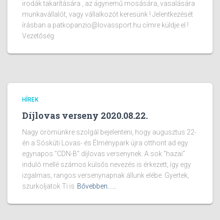
irodák takarítására , az ágynemű mosására, vasalására
munkavállalót, vagy vállalkozót keresünk ! Jelentkezését
írásban a patkopanzio@lovassport.hu címre küldje el !
Vezetőség
HÍREK
Díjlovas verseny 2020.08.22.
Nagy örömünkre szolgál bejelenteni, hogy augusztus 22-
én a Sóskúti Lovas- és Élménypark újra otthont ad egy
egynapos “CDN-B” díjlovas versenynek. A sok “hazai”
induló mellé számos külsős nevezés is érkezett, így egy
izgalmas, rangos versenynapnak állunk elébe. Gyertek,
szurkoljatok Ti is
Bővebben...…