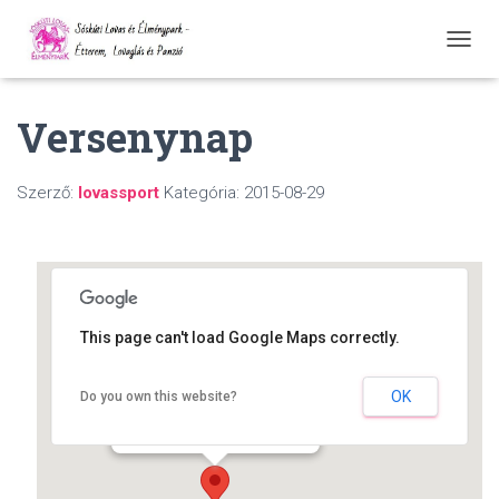
N
A
V
Versenynap
I
G
Á
C
Szerző:
lovassport
Kategória:
2015-08-29
I
Ó
Ö
S
S
Z
E
This page can't load Google Maps correctly.
Z
Á
Sóskúti Lovas és Élménypark
R
OK
Do you own this website?
Bajcsy-Zsilinszky út 61. - Sóskút
Á
Események
S
A