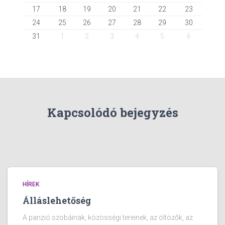
17
18
19
20
21
22
23
24
25
26
27
28
29
30
31
1
2
3
4
5
6
Kapcsolódó bejegyzés
HÍREK
Álláslehetőség
A panzió szobáinak, közösségi tereinek, az öltözők, az