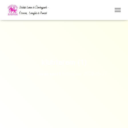
N
A
V
I
G
Á
C
I
Ó
klubterem (1)
Ö
S
Szerző:
lovassport
Kategória:
2020-05-27
S
Z
E
Z
Á
R
Á
S
A