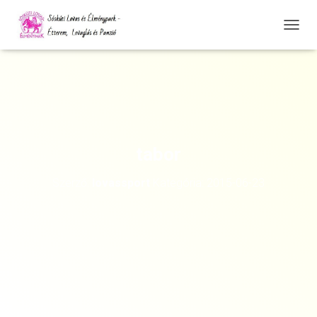
N
A
V
I
G
Á
C
I
Ó
tabor
Ö
S
Szerző:
lovassport
Kategória:
2015-06-23
S
Z
E
Z
Á
R
Á
S
A