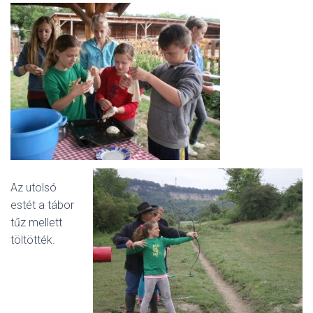
Az utolsó
estét a tábor
tűz mellett
töltötték.