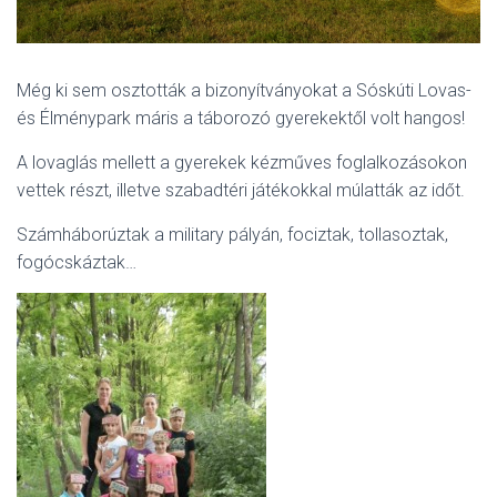
Még ki sem osztották a bizonyítványokat a Sóskúti Lovas-
és Élménypark máris a táborozó gyerekektől volt hangos!
A lovaglás mellett a gyerekek kézműves foglalkozásokon
vettek részt, illetve szabadtéri játékokkal múlatták az időt.
Számháborúztak a military pályán, fociztak, tollasoztak,
fogócskáztak…