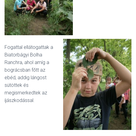
Fogattal ellátogattak a
Biatorbágyi Bolha
Ranchra, ahol amíg a
bográcsban főtt az
ebéd, addig lángost
sütöttek és
megismerkedtek az
íjászkodással.