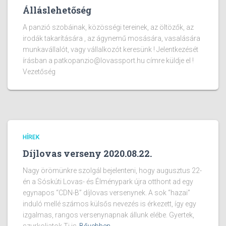
Álláslehetőség
A panzió szobáinak, közösségi tereinek, az öltözők, az
irodák takarítására , az ágynemű mosására, vasalására
munkavállalót, vagy vállalkozót keresünk ! Jelentkezését
írásban a patkopanzio@lovassport.hu címre küldje el !
Vezetőség
HÍREK
Díjlovas verseny 2020.08.22.
Nagy örömünkre szolgál bejelenteni, hogy augusztus 22-
én a Sóskúti Lovas- és Élménypark újra otthont ad egy
egynapos “CDN-B” díjlovas versenynek. A sok “hazai”
induló mellé számos külsős nevezés is érkezett, így egy
izgalmas, rangos versenynapnak állunk elébe. Gyertek,