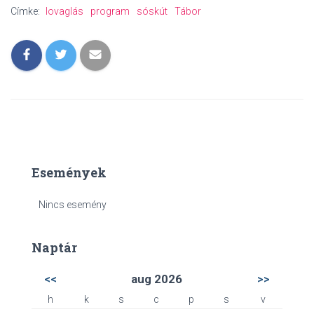
Címke:
lovaglás
program
sóskút
Tábor
Események
Nincs esemény
Naptár
<<
aug 2026
>>
h
k
s
c
p
s
v