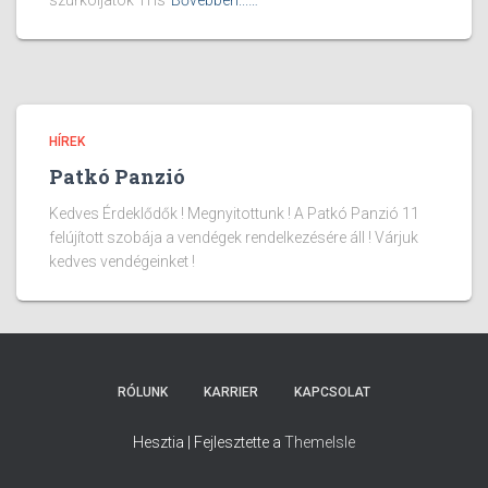
szurkoljatok Ti is
Bővebben...…
HÍREK
Patkó Panzió
Kedves Érdeklődők ! Megnyitottunk ! A Patkó Panzió 11
felújított szobája a vendégek rendelkezésére áll ! Várjuk
kedves vendégeinket !
RÓLUNK
KARRIER
KAPCSOLAT
Hesztia | Fejlesztette a
ThemeIsle