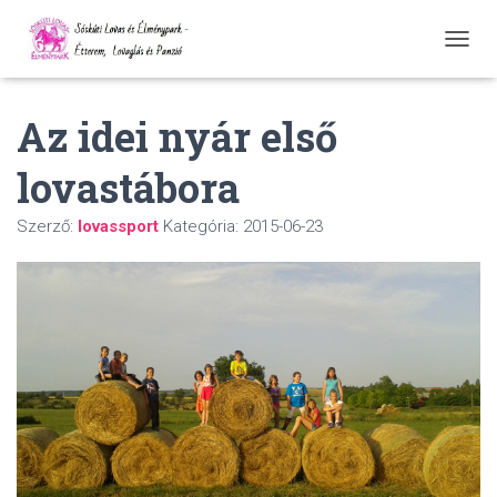
N
A
V
Az idei nyár első
I
G
Á
lovastábora
C
I
Ó
Szerző:
lovassport
Kategória:
2015-06-23
Ö
S
S
Z
E
Z
Á
R
Á
S
A