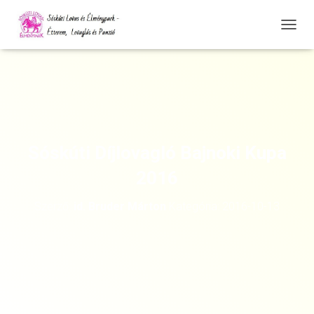
N
A
V
I
G
Á
C
I
Ó
Sóskúti Díjlovagló Bajnoki Kupa
Ö
S
2016
S
Z
Szerző:
id. Bruder Márton
Kategória:
2016-10-13
E
Z
Á
R
Á
S
A