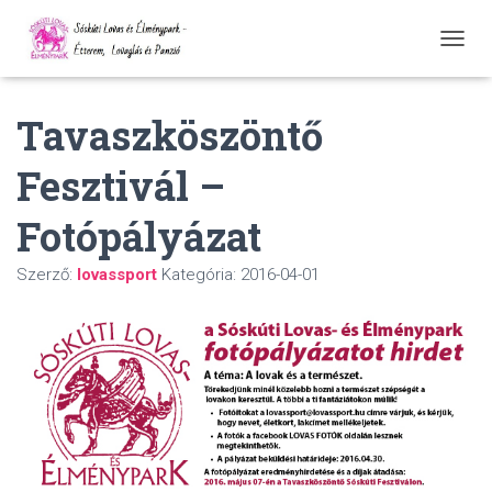
N
A
V
Tavaszköszöntő
I
G
Á
Fesztivál –
C
I
Fotópályázat
Ó
Ö
S
Szerző:
lovassport
Kategória:
2016-04-01
S
Z
E
Z
Á
R
Á
S
A