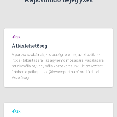
Kapcsolódó bejegyzés
HÍREK
Álláslehetőség
A panzió szobáinak, közösségi tereinek, az öltözők, az
irodák takarítására , az ágynemű mosására, vasalására
munkavállalót, vagy vállalkozót keresünk ! Jelentkezését
írásban a patkopanzio@lovassport.hu címre küldje el !
Vezetőség
HÍREK