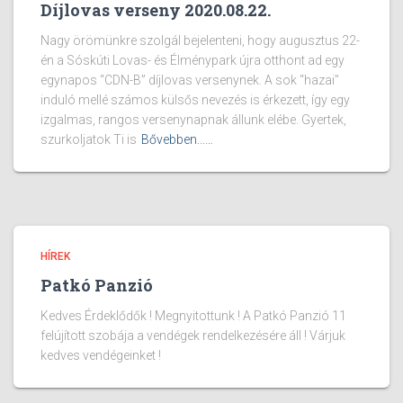
Díjlovas verseny 2020.08.22.
Nagy örömünkre szolgál bejelenteni, hogy augusztus 22-
én a Sóskúti Lovas- és Élménypark újra otthont ad egy
egynapos “CDN-B” díjlovas versenynek. A sok “hazai”
induló mellé számos külsős nevezés is érkezett, így egy
izgalmas, rangos versenynapnak állunk elébe. Gyertek,
szurkoljatok Ti is
Bővebben...…
HÍREK
Patkó Panzió
Kedves Érdeklődők ! Megnyitottunk ! A Patkó Panzió 11
felújított szobája a vendégek rendelkezésére áll ! Várjuk
kedves vendégeinket !