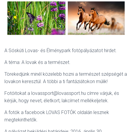
A Sóskúti Lovas- és Élménypark fotópályázatot hirdet.
A téma: A lovak és a természet.
Törekedjünk minél közelebb hozni a természet szépségét a
lovakon keresztül. A többi a ti fantáziátokon múlik!
Fotóitokat a lovassport@lovassport.hu címre várjuk, és
kérjük, hogy nevet, életkort, lakcímet mellékeljetek.
A fotók a facebook LOVAS FOTÓK oldalán lesznek
megtekinthetők.
A pályázat beküldési határideje: 2016. április 30.