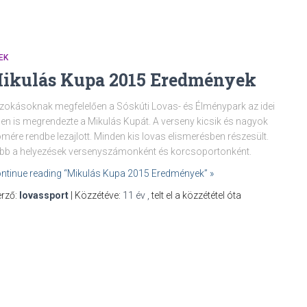
EK
ikulás Kupa 2015 Eredmények
zokásoknak megfelelően a Sóskúti Lovas- és Élménypark az idei
en is megrendezte a Mikulás Kupát. A verseny kicsik és nagyok
mére rendbe lezajlott. Minden kis lovas elismerésben részesült.
bb a helyezések versenyszámonként és korcsoportonként.
ntinue reading “Mikulás Kupa 2015 Eredmények” »
rző:
lovassport
| Közzétéve:
11 év
,
telt el a közzététel óta