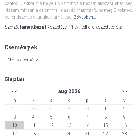
csalódik, akkor itt a helye. Folyamatos a becsatlakozási lehetőség,
hiszem minden alkalommal mást és mást tanítunk meg Önöknek,
de rendszeres a tanultak ismétlése,
Bővebben……
Szerző:
tamas.buza
| Közzétéve:
11 év
,
telt el a közzététel óta
Események
Nincs esemény
Naptár
<<
aug 2026
>>
h
k
s
c
p
s
v
27
28
29
30
31
1
2
3
4
5
6
7
8
9
10
11
12
13
14
15
16
17
18
19
20
21
22
23