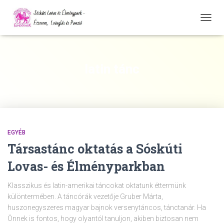
NAVIG
ÖSSZ
latin tánc
EGYÉB
Társastánc oktatás a Sóskúti
Lovas- és Élményparkban
Klasszikus és latin-amerikai táncokat oktatunk éttermünk
különtermében. A táncórák vezetője Gruber Márta,
huszonegyszeres magyar bajnok versenytáncos, tánctanár. Ha
Önnek is fontos, hogy olyantól tanuljon, akiben biztosan nem