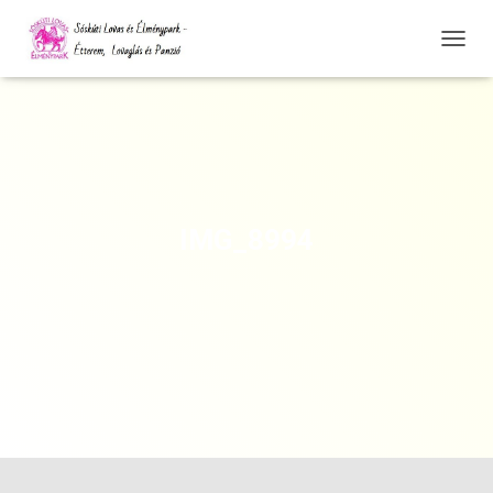
N
A
V
I
G
Á
C
I
Ó
IMG_8994
Ö
S
S
Z
E
Z
Á
R
Á
S
A