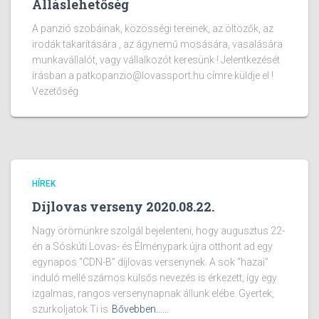
Álláslehetőség
A panzió szobáinak, közösségi tereinek, az öltözők, az
irodák takarítására , az ágynemű mosására, vasalására
munkavállalót, vagy vállalkozót keresünk ! Jelentkezését
írásban a patkopanzio@lovassport.hu címre küldje el !
Vezetőség
HÍREK
Díjlovas verseny 2020.08.22.
Nagy örömünkre szolgál bejelenteni, hogy augusztus 22-
én a Sóskúti Lovas- és Élménypark újra otthont ad egy
egynapos “CDN-B” díjlovas versenynek. A sok “hazai”
induló mellé számos külsős nevezés is érkezett, így egy
izgalmas, rangos versenynapnak állunk elébe. Gyertek,
szurkoljatok Ti is
Bővebben...…