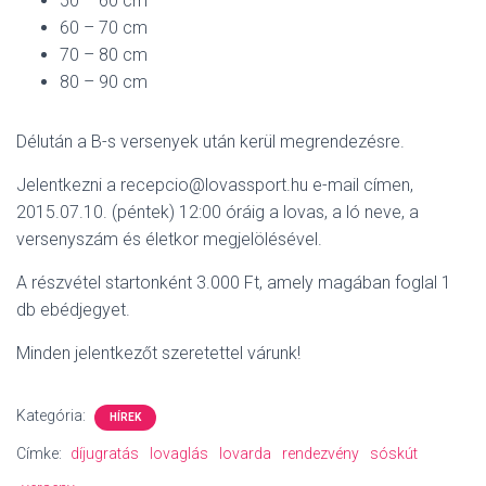
50 – 60 cm
60 – 70 cm
70 – 80 cm
80 – 90 cm
Délután a B-s versenyek után kerül megrendezésre.
Jelentkezni a recepcio@lovassport.hu e-mail címen,
2015.07.10. (péntek) 12:00 óráig a lovas, a ló neve, a
versenyszám és életkor megjelölésével.
A részvétel startonként 3.000 Ft, amely magában foglal 1
db ebédjegyet.
Minden jelentkezőt szeretettel várunk!
Kategória:
HÍREK
Címke:
díjugratás
lovaglás
lovarda
rendezvény
sóskút