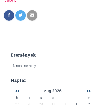
verseny
Események
Nincs esemény
Naptár
<<
aug 2026
>>
h
k
s
c
p
s
v
27
28
29
30
31
1
2