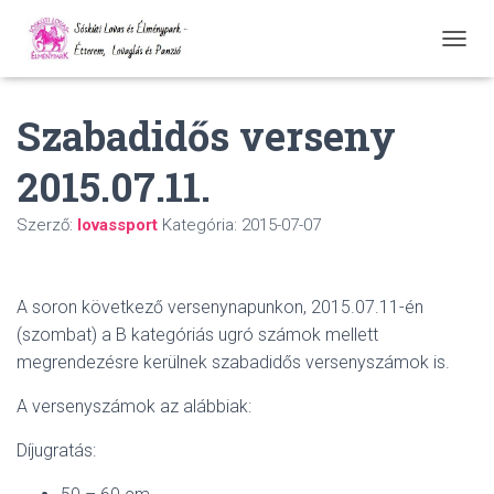
N
A
V
Szabadidős verseny
I
G
Á
2015.07.11.
C
I
Ó
Szerző:
lovassport
Kategória:
2015-07-07
Ö
S
S
A soron következő versenynapunkon, 2015.07.11-én
Z
E
(szombat) a B kategóriás ugró számok mellett
Z
megrendezésre kerülnek szabadidős versenyszámok is.
Á
R
A versenyszámok az alábbiak:
Á
S
Díjugratás:
A