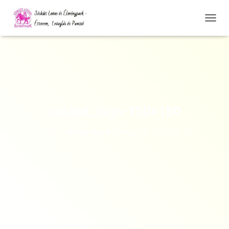
N
A
V
I
G
Á
C
I
Ó
soskut_logo-150×150
Ö
S
Szerző:
tamas.buza
Kategória:
2015-03-20
S
Z
E
Z
Á
R
Á
S
A