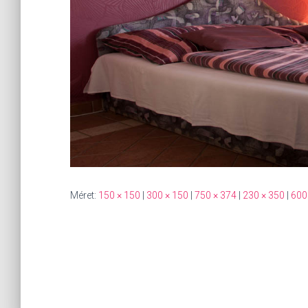
Méret:
150 × 150
|
300 × 150
|
750 × 374
|
230 × 350
|
600