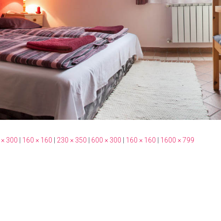
 × 300
|
160 × 160
|
230 × 350
|
600 × 300
|
160 × 160
|
1600 × 799