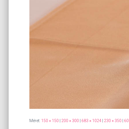
Méret:
150 × 150
|
200 × 300
|
683 × 1024
|
230 × 350
|
60