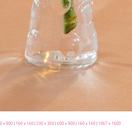
0 × 900
|
160 × 160
|
230 × 350
|
600 × 900
|
160 × 160
|
1067 × 1600