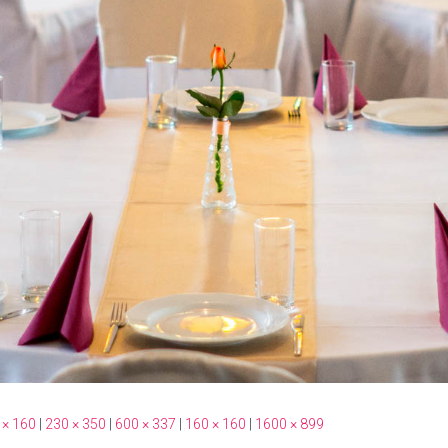
 × 160
|
230 × 350
|
600 × 337
|
160 × 160
|
1600 × 899