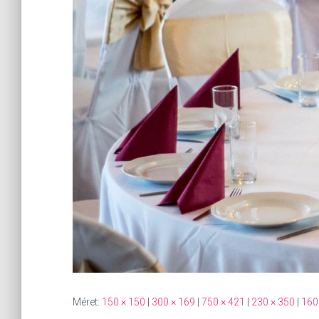
Méret:
150 × 150
|
300 × 169
|
750 × 421
|
230 × 350
|
160