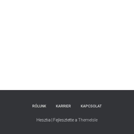
RÓLUNK
KARRIER
KAPCSOLAT
Hesztia | Fejlesztette a
ThemeIsle