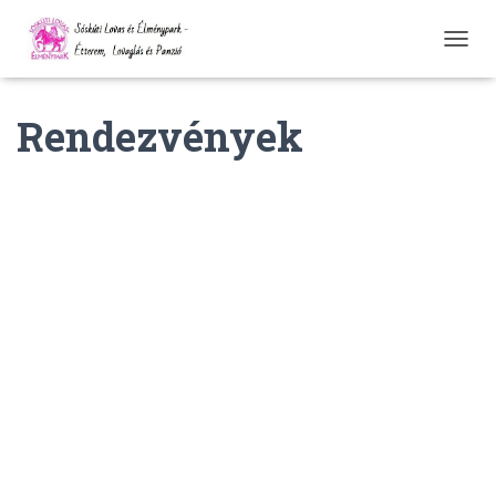
N
A
V
Rendezvények
I
G
Á
C
I
Ó
Ö
S
S
Z
E
Z
Á
R
Á
S
A