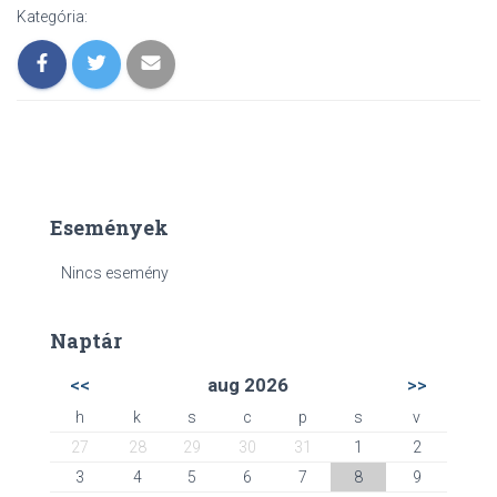
Kategória:
Események
Nincs esemény
Naptár
<<
aug 2026
>>
h
k
s
c
p
s
v
27
28
29
30
31
1
2
3
4
5
6
7
8
9