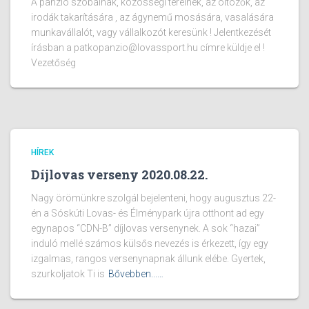
A panzió szobáinak, közösségi tereinek, az öltözők, az
irodák takarítására , az ágynemű mosására, vasalására
munkavállalót, vagy vállalkozót keresünk ! Jelentkezését
írásban a patkopanzio@lovassport.hu címre küldje el !
Vezetőség
HÍREK
Díjlovas verseny 2020.08.22.
Nagy örömünkre szolgál bejelenteni, hogy augusztus 22-
én a Sóskúti Lovas- és Élménypark újra otthont ad egy
egynapos “CDN-B” díjlovas versenynek. A sok “hazai”
induló mellé számos külsős nevezés is érkezett, így egy
izgalmas, rangos versenynapnak állunk elébe. Gyertek,
szurkoljatok Ti is
Bővebben...…