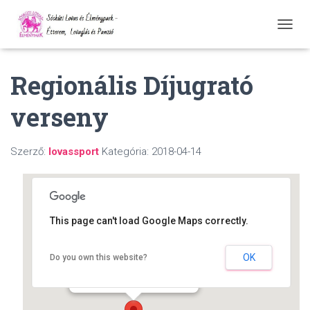
N
A
V
Regionális Díjugrató
I
G
Á
verseny
C
I
Ó
Szerző:
lovassport
Kategória:
2018-04-14
Ö
S
S
Z
E
Z
This page can't load Google Maps correctly.
Á
R
Sóskúti Lovas- és Élménypark
OK
Do you own this website?
Á
Sóskút - Bajcsy Zsilinszky u 61.
S
Események
A