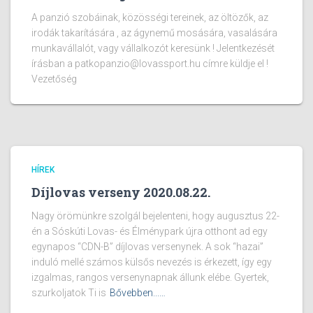
A panzió szobáinak, közösségi tereinek, az öltözők, az
irodák takarítására , az ágynemű mosására, vasalására
munkavállalót, vagy vállalkozót keresünk ! Jelentkezését
írásban a patkopanzio@lovassport.hu címre küldje el !
Vezetőség
HÍREK
Díjlovas verseny 2020.08.22.
Nagy örömünkre szolgál bejelenteni, hogy augusztus 22-
én a Sóskúti Lovas- és Élménypark újra otthont ad egy
egynapos “CDN-B” díjlovas versenynek. A sok “hazai”
induló mellé számos külsős nevezés is érkezett, így egy
izgalmas, rangos versenynapnak állunk elébe. Gyertek,
szurkoljatok Ti is
Bővebben...…