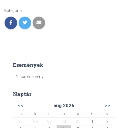
Kategória:
Események
Nincs esemény
Naptár
<<
aug 2026
>>
h
k
s
c
p
s
v
27
28
29
30
31
1
2