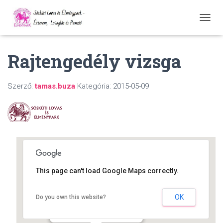
N
A
V
Rajtengedély vizsga
I
G
Á
C
Szerző:
tamas.buza
Kategória:
2015-05-09
I
Ó
Ö
S
S
Z
E
Z
Á
This page can't load Google Maps correctly.
R
Á
S
Sóskúti Lovas és Élménypark
OK
Do you own this website?
Bajcsy-Zsilinszky út 61. - Sóskút
A
Események