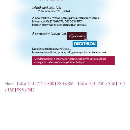
Méret:
150 × 150
|
212 × 300
|
230 × 350
|
160 × 160
|
230 × 350
|
160
× 160
|
595 × 842