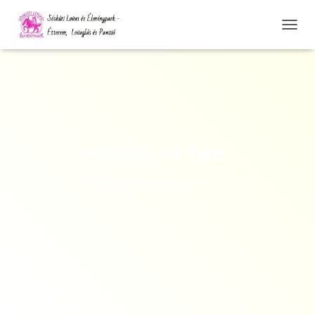
N
A
V
I
G
Á
C
I
Ó
mikulas-a4-face
Ö
S
Szerző:
lovassport
Kategória:
2016-10-20
S
Z
E
Z
Á
R
Á
S
A