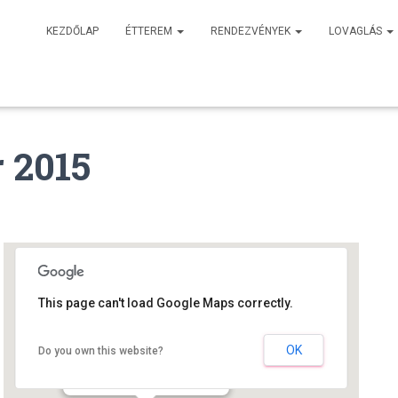
KEZDŐLAP
ÉTTEREM
RENDEZVÉNYEK
LOVAGLÁS
r 2015
This page can't load Google Maps correctly.
Sóskúti Lovas- és Élménypark
OK
Do you own this website?
Sóskút - Bajcsy Zsilinszky u 61.
Események