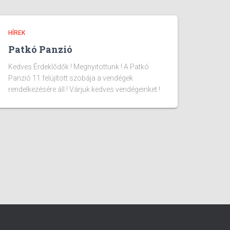
HÍREK
Patkó Panzió
Kedves Érdeklődők ! Megnyitottunk ! A Patkó
Panzió 11 felújított szobája a vendégek
rendelkezésére áll ! Várjuk kedves vendégeinket !