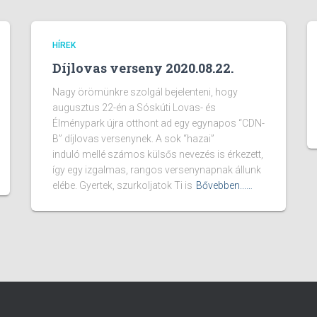
HÍREK
Díjlovas verseny 2020.08.22.
Nagy örömünkre szolgál bejelenteni, hogy
augusztus 22-én a Sóskúti Lovas- és
Élménypark újra otthont ad egy egynapos “CDN-
B” díjlovas versenynek. A sok “hazai”
induló mellé számos külsős nevezés is érkezett,
így egy izgalmas, rangos versenynapnak állunk
elébe. Gyertek, szurkoljatok Ti is
Bővebben...…