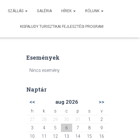
SZÁLLÁS
GALÉRIA
HÍREK
RÓLUNK
KISFALUDY TURISZTIKAI FEJLESZTÉSI PROGRAM
Események
Nincs esemény
Naptár
<<
aug 2026
>>
h
k
s
c
p
s
v
27
28
29
30
31
1
2
3
4
5
6
7
8
9
10
11
12
13
14
15
16