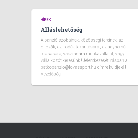
HÍREK
Álláslehetőség
A panzió szobáinak, közösségi tereinek, az
öltözők, az irodák takarítására , az ágynemű
mosására, vasalására munkavállalót, vagy
vállalkozót keresünk ! Jelentkezését írásban a
patkopanzio@lovassport.hu címre küldje el !
Vezetőség