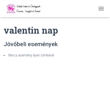
N
A
V
valentin nap
I
G
Á
C
Jövőbeli események
I
Ó
Ö
Nincs esemény ilyen címkével
S
S
Z
E
Z
Á
R
Á
S
A