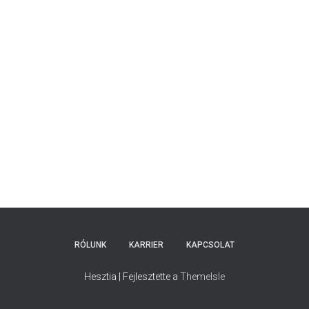
RÓLUNK
KARRIER
KAPCSOLAT
Hesztia | Fejlesztette a
ThemeIsle