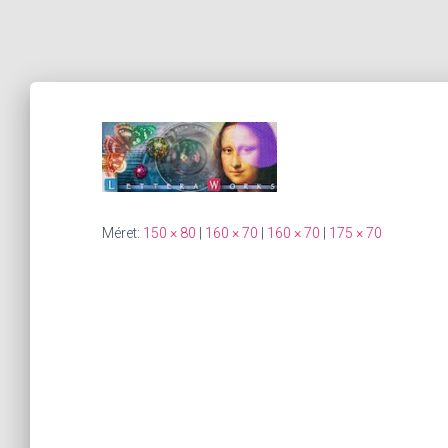
Méret:
150 × 80
|
160 × 70
|
160 × 70
|
175 × 70