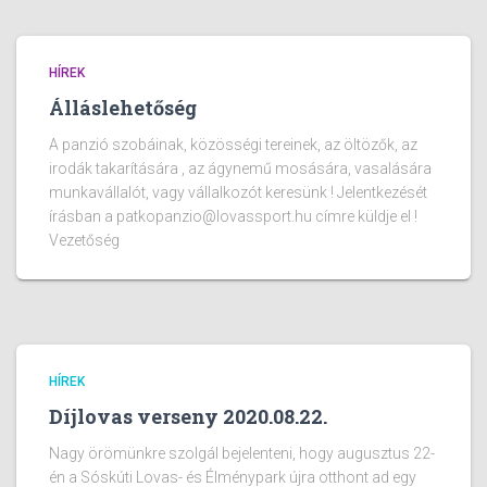
HÍREK
Álláslehetőség
A panzió szobáinak, közösségi tereinek, az öltözők, az
irodák takarítására , az ágynemű mosására, vasalására
munkavállalót, vagy vállalkozót keresünk ! Jelentkezését
írásban a patkopanzio@lovassport.hu címre küldje el !
Vezetőség
HÍREK
Díjlovas verseny 2020.08.22.
Nagy örömünkre szolgál bejelenteni, hogy augusztus 22-
én a Sóskúti Lovas- és Élménypark újra otthont ad egy