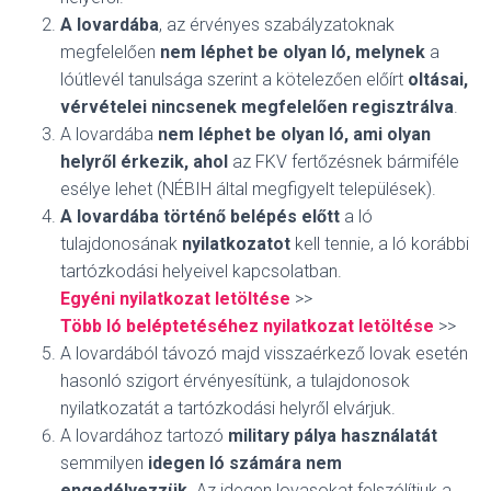
A lovardába
, az érvényes szabályzatoknak
megfelelően
nem léphet be olyan ló, melynek
a
lóútlevél tanulsága szerint a kötelezően előírt
oltásai,
vérvételei nincsenek megfelelően regisztrálva
.
A lovardába
nem léphet be olyan ló, ami olyan
helyről érkezik, ahol
az FKV fertőzésnek bármiféle
esélye lehet (NÉBIH által megfigyelt települések).
A lovardába történő belépés előtt
a ló
tulajdonosának
nyilatkozatot
kell tennie, a ló korábbi
tartózkodási helyeivel kapcsolatban.
Egyéni nyilatkozat letöltése
>>
Több ló beléptetéséhez nyilatkozat letöltése
>>
A lovardából távozó majd visszaérkező lovak esetén
hasonló szigort érvényesítünk, a tulajdonosok
nyilatkozatát a tartózkodási helyről elvárjuk.
A lovardához tartozó
military pálya használatát
semmilyen
idegen ló számára nem
engedélyezzük
. Az idegen lovasokat felszólítjuk a