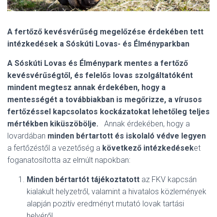
A fertőző kevésvérűség megelőzése érdekében tett
intézkedések a Sóskúti Lovas- és Élményparkban
A Sóskúti Lovas és Élménypark mentes a fertőző
kevésvérűségtől, és felelős lovas szolgáltatóként
mindent megtesz annak érdekében, hogy a
mentességét a továbbiakban is megőrizze, a vírusos
fertőzéssel kapcsolatos kockázatokat lehetőleg teljes
mértékben kiküszöbölje.
Annak érdekében, hogy a
lovardában
minden bértartott és iskolaló védve legyen
a fertőzéstől a vezetőség a
következő intézkedések
et
foganatosította az elmúlt napokban:
Minden bértartót tájékoztatott
az FKV kapcsán
kialakult helyzetről, valamint a hivatalos közlemények
alapján pozitív eredményt mutató lovak tartási
helyéről.