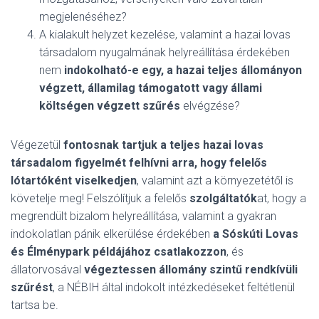
megjelenéséhez?
A kialakult helyzet kezelése, valamint a hazai lovas
társadalom nyugalmának helyreállítása érdekében
nem
indokolható-e egy, a hazai teljes állományon
végzett, államilag támogatott vagy állami
költségen végzett szűrés
elvégzése?
Végezetül
fontosnak tartjuk a teljes hazai lovas
társadalom figyelmét felhívni arra, hogy felelős
lótartóként viselkedjen
, valamint azt a környezetétől is
követelje meg! Felszólítjuk a felelős
szolgáltatók
at, hogy a
megrendült bizalom helyreállítása, valamint a gyakran
indokolatlan pánik elkerülése érdekében
a Sóskúti Lovas
és Élménypark példájához csatlakozzon
, és
állatorvosával
végeztessen állomány szintű rendkívüli
szűrést
, a NÉBIH által indokolt intézkedéseket feltétlenül
tartsa be.