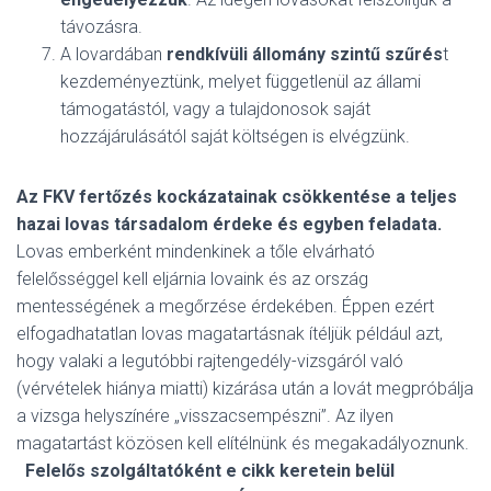
távozásra.
A lovardában
rendkívüli állomány szintű szűrés
t
kezdeményeztünk, melyet függetlenül az állami
támogatástól, vagy a tulajdonosok saját
hozzájárulásától saját költségen is elvégzünk.
Az FKV fertőzés kockázatainak csökkentése a teljes
hazai lovas társadalom érdeke és egyben feladata.
Lovas emberként mindenkinek a tőle elvárható
felelősséggel kell eljárnia lovaink és az ország
mentességének a megőrzése érdekében. Éppen ezért
elfogadhatatlan lovas magatartásnak ítéljük például azt,
hogy valaki a legutóbbi rajtengedély-vizsgáról való
(vérvételek hiánya miatti) kizárása után a lovát megpróbálja
a vizsga helyszínére „visszacsempészni”. Az ilyen
magatartást közösen kell elítélnünk és megakadályoznunk.
Felelős szolgáltatóként e cikk keretein belül