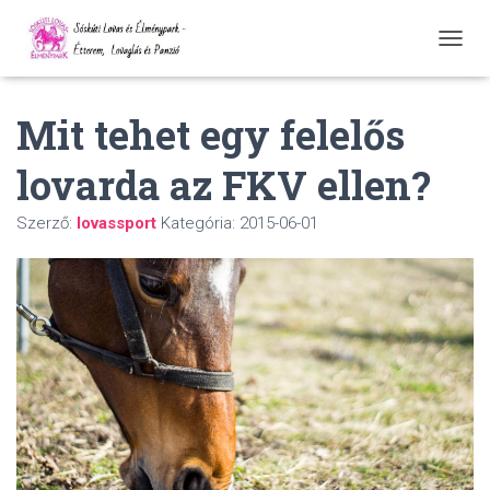
N
A
V
Mit tehet egy felelős
I
G
Á
lovarda az FKV ellen?
C
I
Ó
Szerző:
lovassport
Kategória:
2015-06-01
Ö
S
S
Z
E
Z
Á
R
Á
S
A