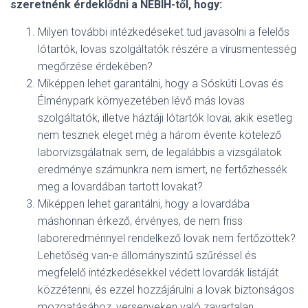
szeretnénk érdeklődni a NÉBIH-től, hogy:
Milyen további intézkedéseket tud javasolni a felelős
lótartók, lovas szolgáltatók részére a vírusmentesség
megőrzése érdekében?
Miképpen lehet garantálni, hogy a Sóskúti Lovas és
Élménypark környezetében lévő más lovas
szolgáltatók, illetve háztáji lótartók lovai, akik esetleg
nem tesznek eleget még a három évente kötelező
laborvizsgálatnak sem, de legalábbis a vizsgálatok
eredménye számunkra nem ismert, ne fertőzhessék
meg a lovardában tartott lovakat?
Miképpen lehet garantálni, hogy a lovardába
máshonnan érkező, érvényes, de nem friss
laboreredménnyel rendelkező lovak nem fertőzöttek?
Lehetőség van-e állományszintű szűréssel és
megfelelő intézkedésekkel védett lovardák listáját
közzétenni, és ezzel hozzájárulni a lovak biztonságos
mozgatásához, versenyeken való zavartalan