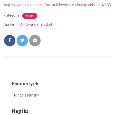
http://lovarda.lovasok.hu/soskuti-lovas–es-elmenypark/hirek/433
Kategória:
HÍREK
Címke:
FKV
lovarda
sóskút
Események
Nincs esemény
Naptár