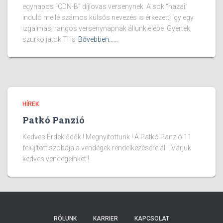
egynapos “CDN-B” díjlovas versenynek. A sok “hazai”
induló mellé számos külsős nevezés is érkezett, így egy
izgalmas, rangos versenynapnak állunk elébe. Gyertek,
szurkoljatok Ti is
Bővebben...…
HÍREK
Patkó Panzió
Kedves Érdeklődők ! Megnyitottunk ! A Patkó Panzió 11
felújított szobája a vendégek rendelkezésére áll ! Várjuk
kedves vendégeinket !
RÓLUNK
KARRIER
KAPCSOLAT