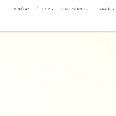
KEZDŐLAP
ÉTTEREM
RENDEZVÉNYEK
LOVAGLÁS
DSC_0025
Szerző:
lovassport
Kategória:
2015-12-09