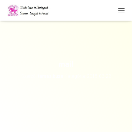
N
A
V
I
G
Á
C
I
Ó
mail
Ö
S
Szerző:
tamas.buza
Kategória:
2015-03-22
S
Z
E
Z
Á
R
Á
S
A