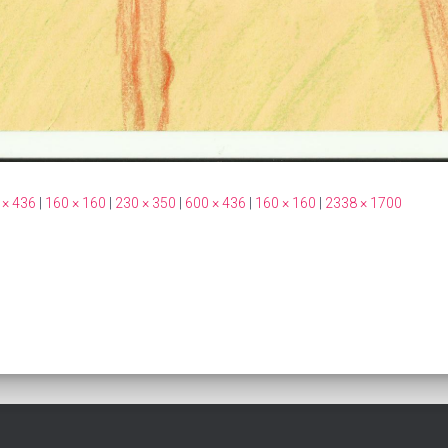
 × 436
|
160 × 160
|
230 × 350
|
600 × 436
|
160 × 160
|
2338 × 1700