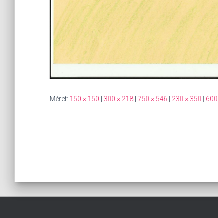
Méret:
150 × 150
|
300 × 218
|
750 × 546
|
230 × 350
|
600