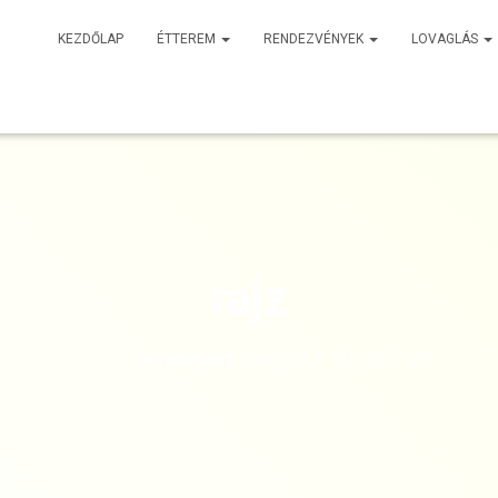
KEZDŐLAP
ÉTTEREM
RENDEZVÉNYEK
LOVAGLÁS
rajz
Szerző:
lovassport
Kategória:
2015-07-06