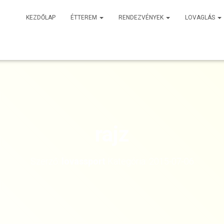
KEZDŐLAP
ÉTTEREM
RENDEZVÉNYEK
LOVAGLÁS
rajz
Szerző:
lovassport
Kategória:
2015-07-06