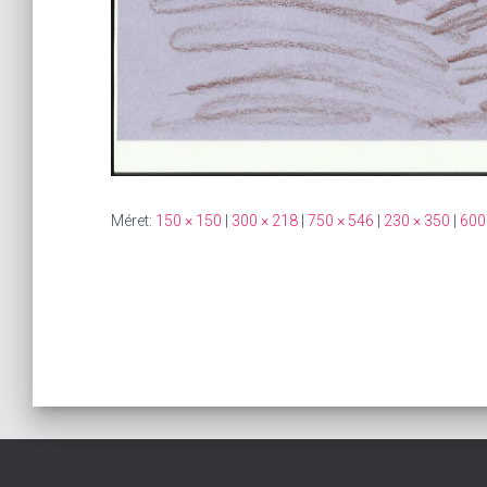
Méret:
150 × 150
|
300 × 218
|
750 × 546
|
230 × 350
|
600