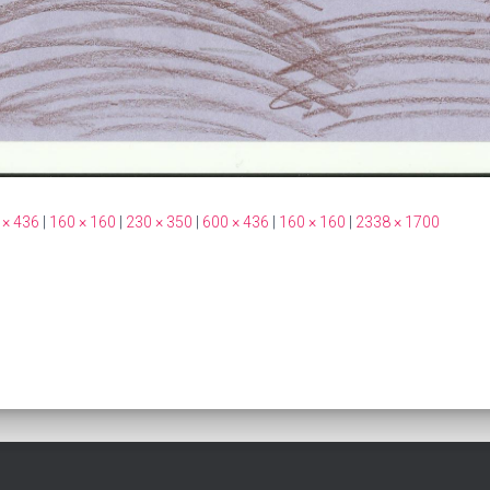
 × 436
|
160 × 160
|
230 × 350
|
600 × 436
|
160 × 160
|
2338 × 1700