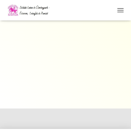
N
A
V
I
G
Á
C
I
Ó
Ö
S
S
Z
E
Z
Á
R
Á
S
A