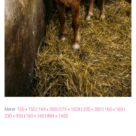
Méret:
150 × 150
|
169 × 300
|
575 × 1024
|
230 × 350
|
160 × 160
|
230 × 350
|
160 × 160
|
899 × 1600