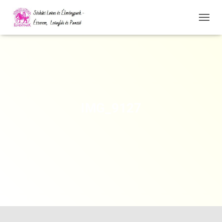
N
A
V
I
G
Á
C
I
Ó
IMG_9127
Ö
S
S
Z
E
Z
Á
R
Á
S
A