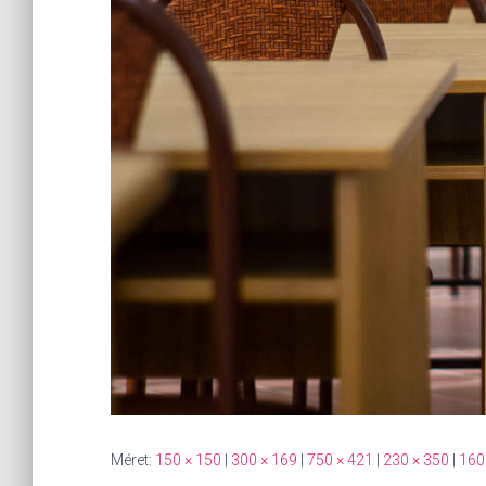
Méret:
150 × 150
|
300 × 169
|
750 × 421
|
230 × 350
|
160