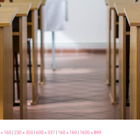
 × 160
|
230 × 350
|
600 × 337
|
160 × 160
|
1600 × 899