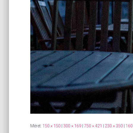
Méret:
150 × 150
|
300 × 169
|
750 × 421
|
230 × 350
|
160