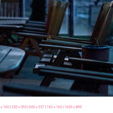
 × 160
|
230 × 350
|
600 × 337
|
160 × 160
|
1600 × 899