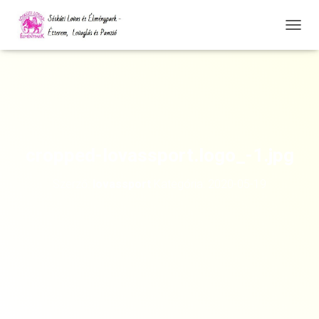
N
A
V
I
G
Á
C
I
Ó
cropped-lovassport.logo_-1.jpg
Ö
S
Szerző:
lovassport
Kategória:
2020-05-19
S
Z
E
Z
Á
R
Á
S
A