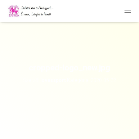
N
A
V
I
G
Á
C
I
Ó
cropped-logo_new.jpg
Ö
S
Szerző:
lovassport
Kategória:
2020-05-22
S
Z
E
Z
Á
R
Á
S
A