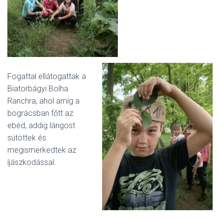
Fogattal ellátogattak a
Biatorbágyi Bolha
Ranchra, ahol amíg a
bográcsban főtt az
ebéd, addig lángost
sütöttek és
megismerkedtek az
íjászkodással.