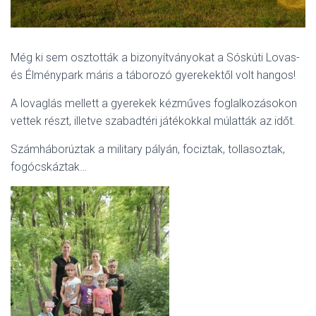
Még ki sem osztották a bizonyítványokat a Sóskúti Lovas-
és Élménypark máris a táborozó gyerekektől volt hangos!
A lovaglás mellett a gyerekek kézműves foglalkozásokon
vettek részt, illetve szabadtéri játékokkal múlatták az időt.
Számháborúztak a military pályán, fociztak, tollasoztak,
fogócskáztak…