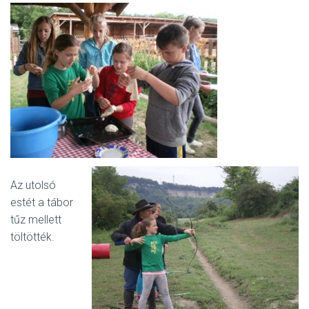
Az utolsó
estét a tábor
tűz mellett
töltötték.