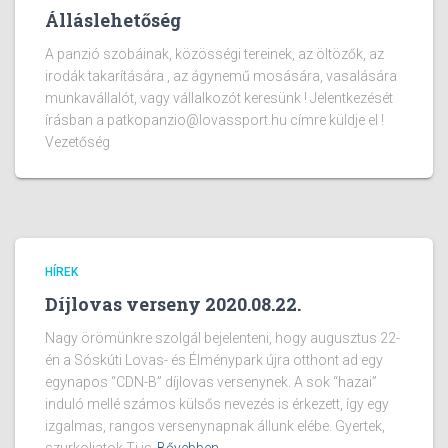
Álláslehetőség
A panzió szobáinak, közösségi tereinek, az öltözők, az
irodák takarítására , az ágynemű mosására, vasalására
munkavállalót, vagy vállalkozót keresünk ! Jelentkezését
írásban a patkopanzio@lovassport.hu címre küldje el !
Vezetőség
HÍREK
Díjlovas verseny 2020.08.22.
Nagy örömünkre szolgál bejelenteni, hogy augusztus 22-
én a Sóskúti Lovas- és Élménypark újra otthont ad egy
egynapos “CDN-B” díjlovas versenynek. A sok “hazai”
induló mellé számos külsős nevezés is érkezett, így egy
izgalmas, rangos versenynapnak állunk elébe. Gyertek,