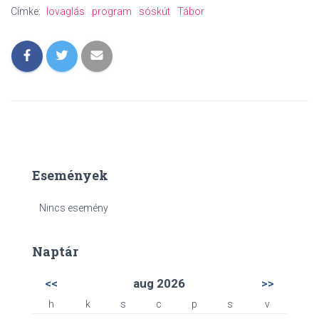
Címke:
lovaglás
program
sóskút
Tábor
Események
Nincs esemény
Naptár
<<
aug 2026
>>
h
k
s
c
p
s
v