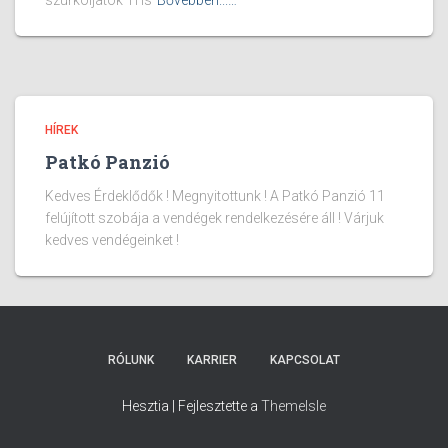
szurkoljatok Ti is
Bővebben...…
HÍREK
Patkó Panzió
Kedves Érdeklődők ! Megnyitottunk ! A Patkó Panzió 11
felújított szobája a vendégek rendelkezésére áll ! Várjuk
kedves vendégeinket !
RÓLUNK
KARRIER
KAPCSOLAT
Hesztia | Fejlesztette a
ThemeIsle