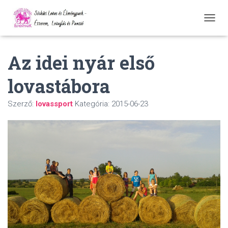
N
A
V
Az idei nyár első
I
G
Á
lovastábora
C
I
Ó
Szerző:
lovassport
Kategória:
2015-06-23
Ö
S
S
Z
E
Z
Á
R
Á
S
A